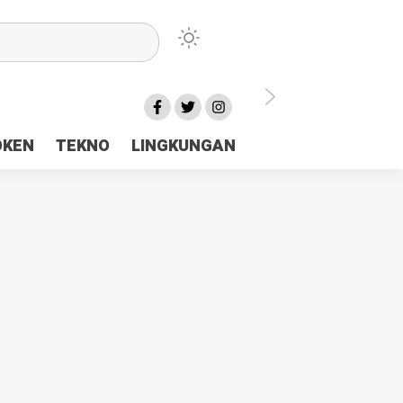
lu Ceria Tanah Papua
OKEN
TEKNO
LINGKUNGAN
aerah Rp23 Miliar Disorot