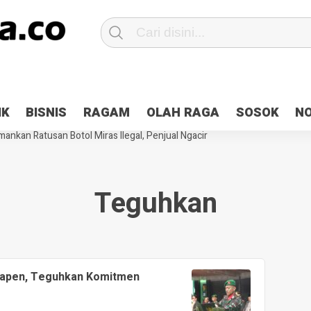
Patroli 2×24 jam di Kota Jayapura
Pesan Sejuk Polri di Deklarasi Pemi
IK
BISNIS
RAGAM
OLAH RAGA
SOSOK
N
ntani Terbakar
Hibah Pilkada Jayapura Cair 10 Persen, Deposit Kas D
ankan Ratusan Botol Miras Ilegal, Penjual Ngacir
Teguhkan
 Yapen, Teguhkan Komitmen