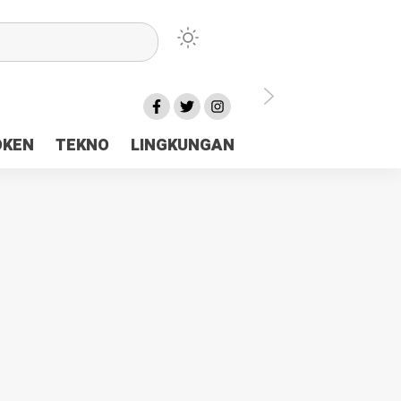
lu Ceria Tanah Papua
OKEN
TEKNO
LINGKUNGAN
aerah Rp23 Miliar Disorot