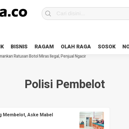
Patroli 2×24 jam di Kota Jayapura
Pesan Sejuk Polri di Deklarasi Pemi
IK
BISNIS
RAGAM
OLAH RAGA
SOSOK
N
ntani Terbakar
Hibah Pilkada Jayapura Cair 10 Persen, Deposit Kas D
ankan Ratusan Botol Miras Ilegal, Penjual Ngacir
Polisi Pembelot
ng Membelot, Aske Mabel