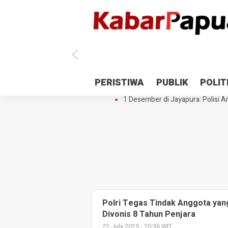
Antisipasi 1 Desember, TNI Polri 
PERISTIWA
PUBLIK
POLIT
Gedung Perpustakaan SMPN 5 Se
1 Desember di Jayapura: Polisi Am
Polri Tegas Tindak Anggota ya
Divonis 8 Tahun Penjara
22 July 2025 - 20:36 WIT