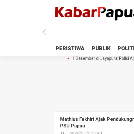
Antisipasi 1 Desember, TNI Polri 
PERISTIWA
PUBLIK
POLIT
Gedung Perpustakaan SMPN 5 Se
1 Desember di Jayapura: Polisi Am
Mathius Fakhiri Ajak Pendukung
PSU Papua
11 June 2025 - 20:25 WIT