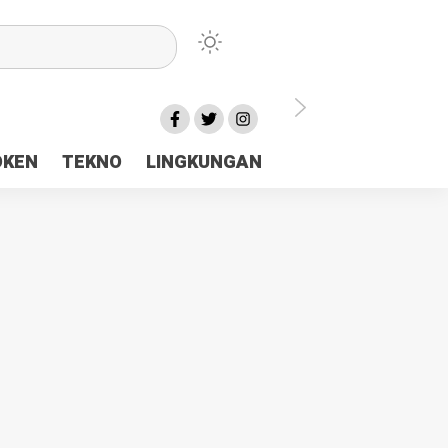
lu Ceria Tanah Papua
OKEN
TEKNO
LINGKUNGAN
aerah Rp23 Miliar Disorot