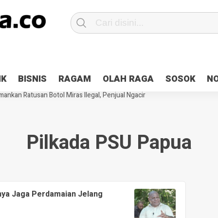
Patroli 2×24 jam di Kota Jayapura
Pesan Sejuk Polri di Deklarasi Pemi
IK
BISNIS
RAGAM
OLAH RAGA
SOSOK
N
ntani Terbakar
Hibah Pilkada Jayapura Cair 10 Persen, Deposit Kas D
ankan Ratusan Botol Miras Ilegal, Penjual Ngacir
Pilkada PSU Papua
nya Jaga Perdamaian Jelang