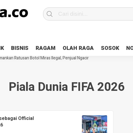
Patroli 2×24 jam di Kota Jayapura
Pesan Sejuk Polri di Deklarasi Pemi
IK
BISNIS
RAGAM
OLAH RAGA
SOSOK
N
ntani Terbakar
Hibah Pilkada Jayapura Cair 10 Persen, Deposit Kas D
ankan Ratusan Botol Miras Ilegal, Penjual Ngacir
Piala Dunia FIFA 2026
ebagai Official
26