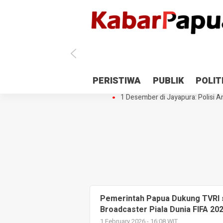
Antisipasi 1 Desember, TNI Polri 
PERISTIWA
PUBLIK
POLIT
Gedung Perpustakaan SMPN 5 Se
1 Desember di Jayapura: Polisi Am
Pemerintah Papua Dukung TVRI s
Broadcaster Piala Dunia FIFA 20
1 February 2026 - 16:08 WIT