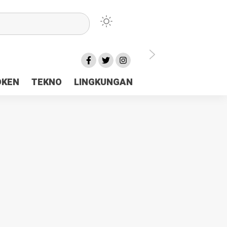
lu Ceria Tanah Papua
OKEN
TEKNO
LINGKUNGAN
aerah Rp23 Miliar Disorot