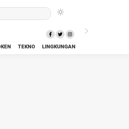
lu Ceria Tanah Papua
OKEN
TEKNO
LINGKUNGAN
aerah Rp23 Miliar Disorot