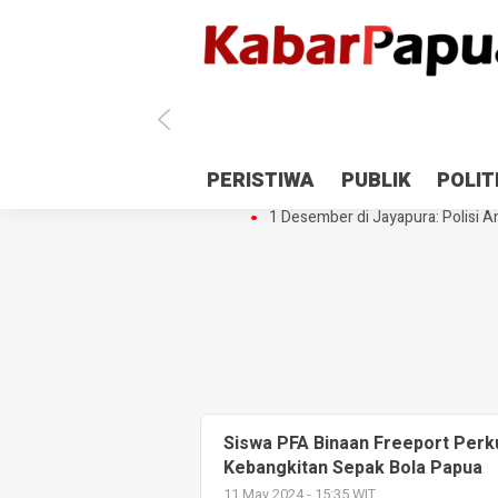
Antisipasi 1 Desember, TNI Polri 
PERISTIWA
PUBLIK
POLIT
Gedung Perpustakaan SMPN 5 Se
1 Desember di Jayapura: Polisi Am
Siswa PFA Binaan Freeport Perk
Kebangkitan Sepak Bola Papua
11 May 2024 - 15:35 WIT