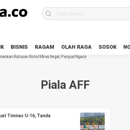
Patroli 2×24 jam di Kota Jayapura
Pesan Sejuk Polri di Deklarasi Pemi
IK
BISNIS
RAGAM
OLAH RAGA
SOSOK
N
ntani Terbakar
Hibah Pilkada Jayapura Cair 10 Persen, Deposit Kas D
ankan Ratusan Botol Miras Ilegal, Penjual Ngacir
Piala AFF
uat Timnas U-16, Tanda