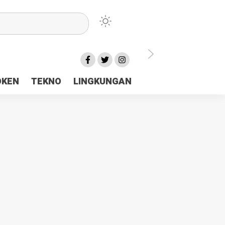
lu Ceria Tanah Papua
OKEN
TEKNO
LINGKUNGAN
aerah Rp23 Miliar Disorot