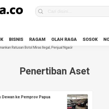
Patroli 2×24 jam di Kota Jayapura
Pesan Sejuk Polri di Deklarasi Pemi
IK
BISNIS
RAGAM
OLAH RAGA
SOSOK
N
ntani Terbakar
Hibah Pilkada Jayapura Cair 10 Persen, Deposit Kas D
ankan Ratusan Botol Miras Ilegal, Penjual Ngacir
Penertiban Aset
ks Dewan ke Pemprov Papua