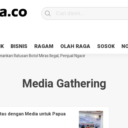
Patroli 2×24 jam di Kota Jayapura
Pesan Sejuk Polri di Deklarasi Pemi
IK
BISNIS
RAGAM
OLAH RAGA
SOSOK
N
ntani Terbakar
Hibah Pilkada Jayapura Cair 10 Persen, Deposit Kas D
ankan Ratusan Botol Miras Ilegal, Penjual Ngacir
Media Gathering
tas dengan Media untuk Papua