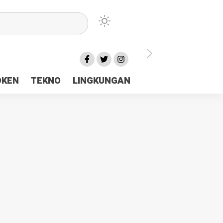
lu Ceria Tanah Papua
OKEN
TEKNO
LINGKUNGAN
aerah Rp23 Miliar Disorot