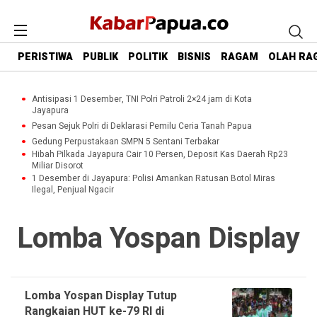
PERISTIWA
PUBLIK
POLITIK
BISNIS
RAGAM
OLAH RA
Antisipasi 1 Desember, TNI Polri Patroli 2×24 jam di Kota
Jayapura
Pesan Sejuk Polri di Deklarasi Pemilu Ceria Tanah Papua
Gedung Perpustakaan SMPN 5 Sentani Terbakar
Hibah Pilkada Jayapura Cair 10 Persen, Deposit Kas Daerah Rp23
Miliar Disorot
1 Desember di Jayapura: Polisi Amankan Ratusan Botol Miras
Ilegal, Penjual Ngacir
Lomba Yospan Display
Lomba Yospan Display Tutup
Rangkaian HUT ke-79 RI di