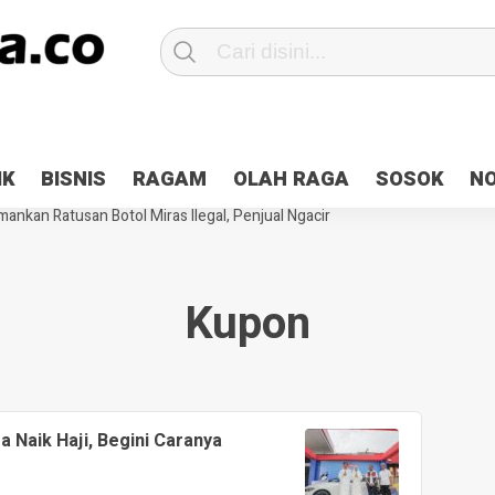
Patroli 2×24 jam di Kota Jayapura
Pesan Sejuk Polri di Deklarasi Pemi
IK
BISNIS
RAGAM
OLAH RAGA
SOSOK
N
ntani Terbakar
Hibah Pilkada Jayapura Cair 10 Persen, Deposit Kas D
ankan Ratusan Botol Miras Ilegal, Penjual Ngacir
Kupon
 Naik Haji, Begini Caranya