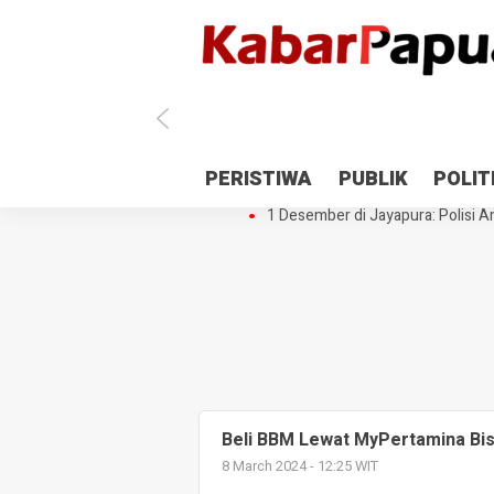
Antisipasi 1 Desember, TNI Polri 
PERISTIWA
PUBLIK
POLIT
Gedung Perpustakaan SMPN 5 Se
1 Desember di Jayapura: Polisi Am
Beli BBM Lewat MyPertamina Bisa
8 March 2024 - 12:25 WIT