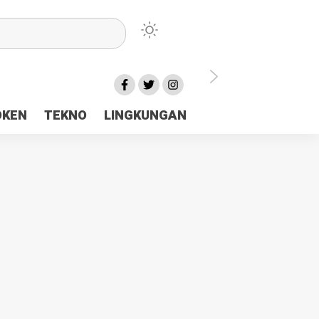
lu Ceria Tanah Papua
OKEN
TEKNO
LINGKUNGAN
aerah Rp23 Miliar Disorot