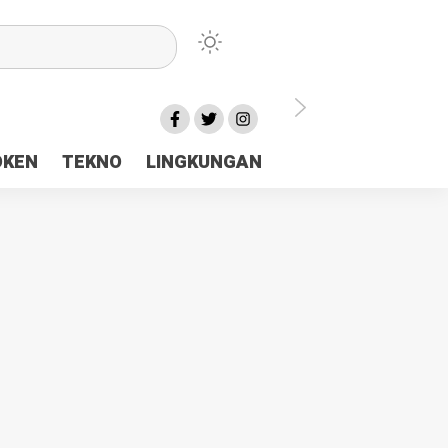
lu Ceria Tanah Papua
OKEN
TEKNO
LINGKUNGAN
aerah Rp23 Miliar Disorot