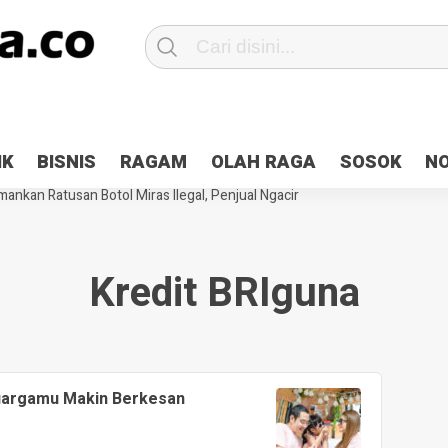
Patroli 2×24 jam di Kota Jayapura
Pesan Sejuk Polri di Deklarasi Pemi
IK
BISNIS
RAGAM
OLAH RAGA
SOSOK
N
ntani Terbakar
Hibah Pilkada Jayapura Cair 10 Persen, Deposit Kas D
ankan Ratusan Botol Miras Ilegal, Penjual Ngacir
Kredit BRIguna
eluargamu Makin Berkesan