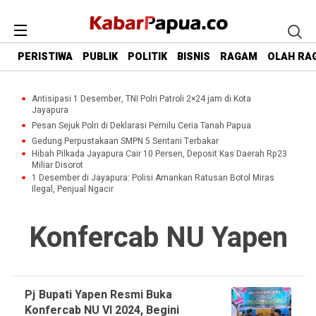
PERISTIWA
PUBLIK
POLITIK
BISNIS
RAGAM
OLAH RA
Antisipasi 1 Desember, TNI Polri Patroli 2×24 jam di Kota
Jayapura
Pesan Sejuk Polri di Deklarasi Pemilu Ceria Tanah Papua
Gedung Perpustakaan SMPN 5 Sentani Terbakar
Hibah Pilkada Jayapura Cair 10 Persen, Deposit Kas Daerah Rp23
Miliar Disorot
1 Desember di Jayapura: Polisi Amankan Ratusan Botol Miras
Ilegal, Penjual Ngacir
Konfercab NU Yapen
Pj Bupati Yapen Resmi Buka
Konfercab NU VI 2024, Begini