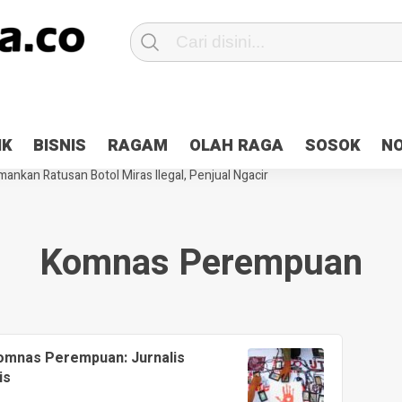
Patroli 2×24 jam di Kota Jayapura
Pesan Sejuk Polri di Deklarasi Pemi
IK
BISNIS
RAGAM
OLAH RAGA
SOSOK
N
ntani Terbakar
Hibah Pilkada Jayapura Cair 10 Persen, Deposit Kas D
ankan Ratusan Botol Miras Ilegal, Penjual Ngacir
Komnas Perempuan
Komnas Perempuan: Jurnalis
is