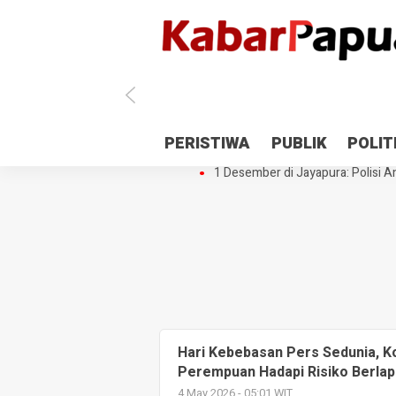
Antisipasi 1 Desember, TNI Polri 
PERISTIWA
PUBLIK
POLIT
Gedung Perpustakaan SMPN 5 Se
1 Desember di Jayapura: Polisi Am
Hari Kebebasan Pers Sedunia, 
Perempuan Hadapi Risiko Berlap
4 May 2026 - 05:01 WIT