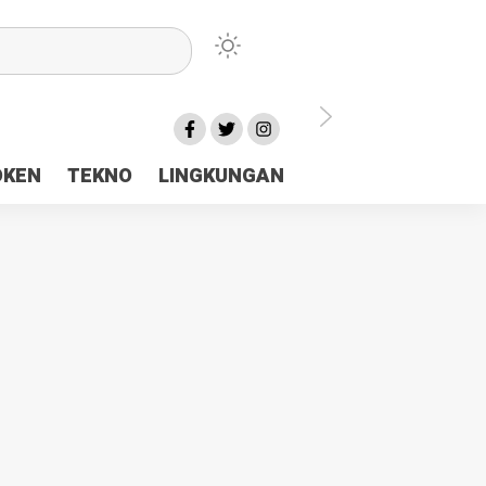
lu Ceria Tanah Papua
OKEN
TEKNO
LINGKUNGAN
aerah Rp23 Miliar Disorot