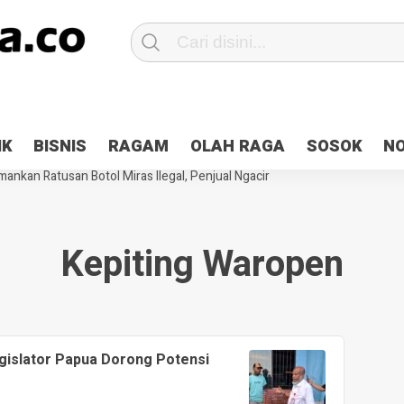
Patroli 2×24 jam di Kota Jayapura
Pesan Sejuk Polri di Deklarasi Pemi
IK
BISNIS
RAGAM
OLAH RAGA
SOSOK
N
ntani Terbakar
Hibah Pilkada Jayapura Cair 10 Persen, Deposit Kas D
ankan Ratusan Botol Miras Ilegal, Penjual Ngacir
Kepiting Waropen
gislator Papua Dorong Potensi