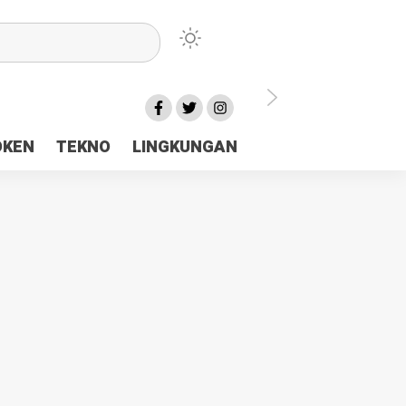
lu Ceria Tanah Papua
OKEN
TEKNO
LINGKUNGAN
aerah Rp23 Miliar Disorot