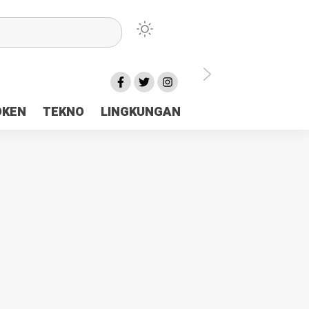
lu Ceria Tanah Papua
OKEN
TEKNO
LINGKUNGAN
aerah Rp23 Miliar Disorot