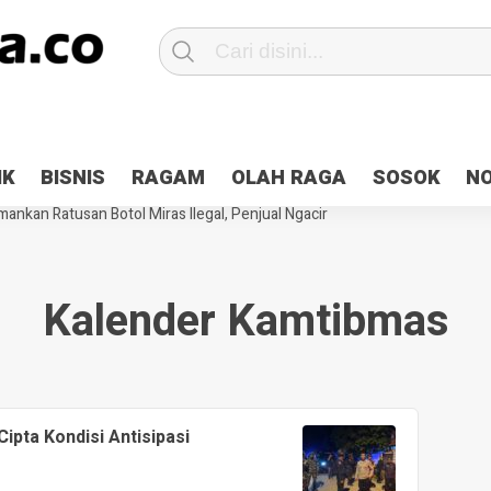
Patroli 2×24 jam di Kota Jayapura
Pesan Sejuk Polri di Deklarasi Pemi
IK
BISNIS
RAGAM
OLAH RAGA
SOSOK
N
ntani Terbakar
Hibah Pilkada Jayapura Cair 10 Persen, Deposit Kas D
ankan Ratusan Botol Miras Ilegal, Penjual Ngacir
Kalender Kamtibmas
Cipta Kondisi Antisipasi