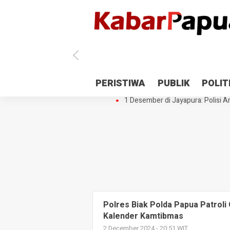
Antisipasi 1 Desember, TNI Polri 
PERISTIWA
PUBLIK
POLIT
Gedung Perpustakaan SMPN 5 Se
1 Desember di Jayapura: Polisi Am
Polres Biak Polda Papua Patroli 
Kalender Kamtibmas
2 December 2024 - 20:51 WIT