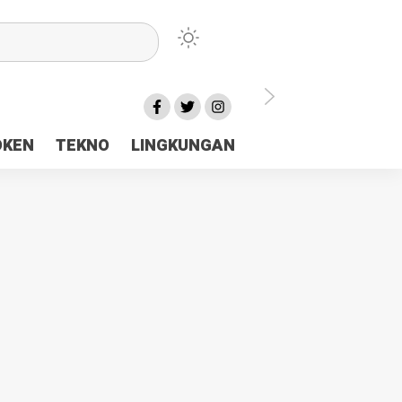
lu Ceria Tanah Papua
OKEN
TEKNO
LINGKUNGAN
aerah Rp23 Miliar Disorot