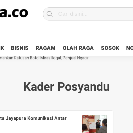
Patroli 2×24 jam di Kota Jayapura
Pesan Sejuk Polri di Deklarasi Pemi
IK
BISNIS
RAGAM
OLAH RAGA
SOSOK
N
ntani Terbakar
Hibah Pilkada Jayapura Cair 10 Persen, Deposit Kas D
ankan Ratusan Botol Miras Ilegal, Penjual Ngacir
Kader Posyandu
ta Jayapura Komunikasi Antar