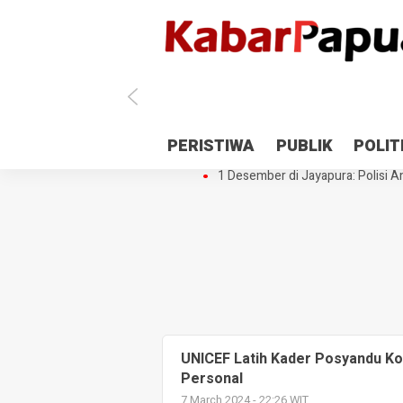
Antisipasi 1 Desember, TNI Polri 
PERISTIWA
PUBLIK
POLIT
Gedung Perpustakaan SMPN 5 Se
1 Desember di Jayapura: Polisi Am
UNICEF Latih Kader Posyandu Ko
Personal
7 March 2024 - 22:26 WIT