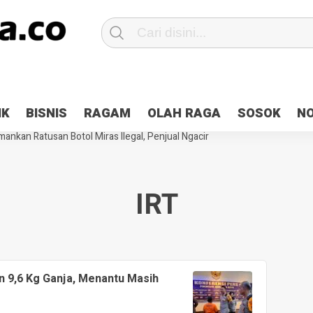
Patroli 2×24 jam di Kota Jayapura
Pesan Sejuk Polri di Deklarasi Pemi
IK
BISNIS
RAGAM
OLAH RAGA
SOSOK
N
ntani Terbakar
Hibah Pilkada Jayapura Cair 10 Persen, Deposit Kas D
ankan Ratusan Botol Miras Ilegal, Penjual Ngacir
IRT
n 9,6 Kg Ganja, Menantu Masih