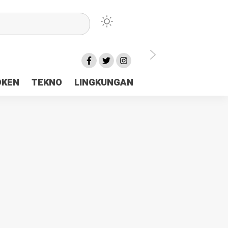
lu Ceria Tanah Papua
OKEN
TEKNO
LINGKUNGAN
aerah Rp23 Miliar Disorot