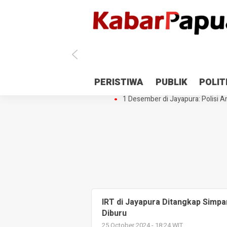
Antisipasi 1 Desember, TNI Polri 
PERISTIWA
PUBLIK
POLIT
Gedung Perpustakaan SMPN 5 Se
1 Desember di Jayapura: Polisi Am
IRT di Jayapura Ditangkap Simpa
Diburu
25 October 2024 - 18:24 WIT