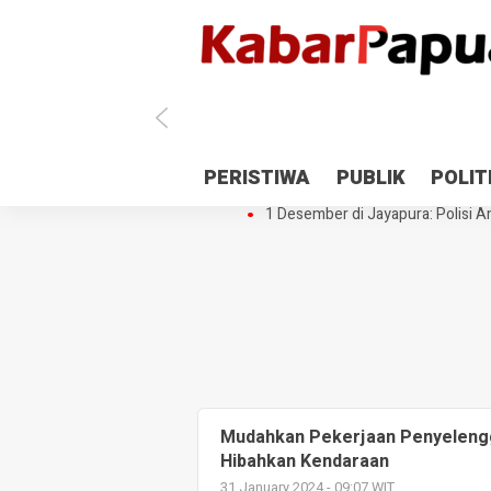
Antisipasi 1 Desember, TNI Polri 
PERISTIWA
PUBLIK
POLIT
Gedung Perpustakaan SMPN 5 Se
1 Desember di Jayapura: Polisi Am
Mudahkan Pekerjaan Penyelengg
Hibahkan Kendaraan
31 January 2024 - 09:07 WIT