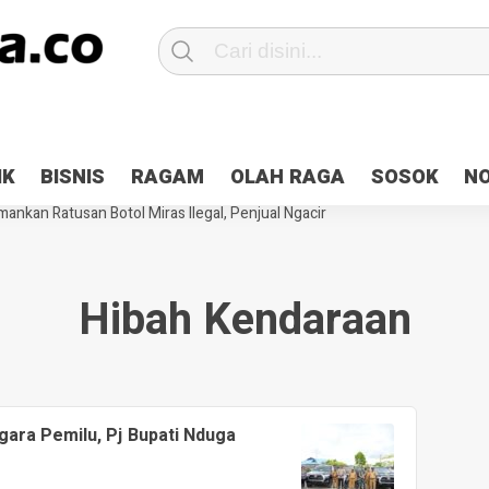
Patroli 2×24 jam di Kota Jayapura
Pesan Sejuk Polri di Deklarasi Pemi
IK
BISNIS
RAGAM
OLAH RAGA
SOSOK
N
ntani Terbakar
Hibah Pilkada Jayapura Cair 10 Persen, Deposit Kas D
ankan Ratusan Botol Miras Ilegal, Penjual Ngacir
Hibah Kendaraan
ara Pemilu, Pj Bupati Nduga