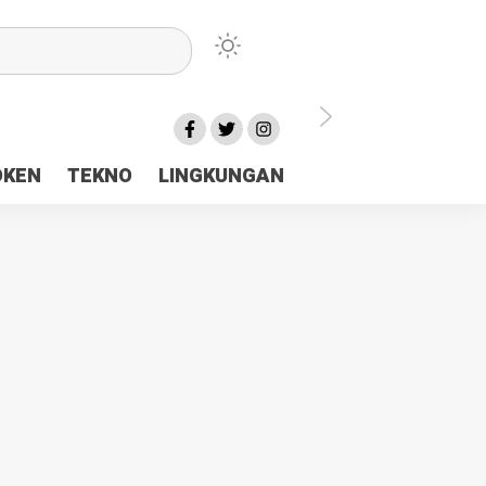
lu Ceria Tanah Papua
OKEN
TEKNO
LINGKUNGAN
aerah Rp23 Miliar Disorot