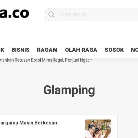
Patroli 2×24 jam di Kota Jayapura
Pesan Sejuk Polri di Deklarasi Pemi
IK
BISNIS
RAGAM
OLAH RAGA
SOSOK
N
ntani Terbakar
Hibah Pilkada Jayapura Cair 10 Persen, Deposit Kas D
ankan Ratusan Botol Miras Ilegal, Penjual Ngacir
Glamping
eluargamu Makin Berkesan