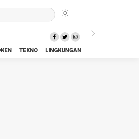
lu Ceria Tanah Papua
OKEN
TEKNO
LINGKUNGAN
aerah Rp23 Miliar Disorot