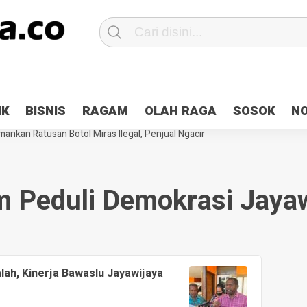
Patroli 2×24 jam di Kota Jayapura
Pesan Sejuk Polri di Deklarasi Pemi
IK
BISNIS
RAGAM
OLAH RAGA
SOSOK
N
ntani Terbakar
Hibah Pilkada Jayapura Cair 10 Persen, Deposit Kas D
ankan Ratusan Botol Miras Ilegal, Penjual Ngacir
 Peduli Demokrasi Jaya
ah, Kinerja Bawaslu Jayawijaya