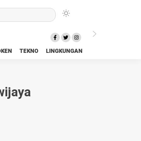
lu Ceria Tanah Papua
OKEN
TEKNO
LINGKUNGAN
aerah Rp23 Miliar Disorot
wijaya