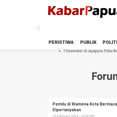
Antisipasi 1 Desember, TNI Polri 
PERISTIWA
PUBLIK
POLIT
Gedung Perpustakaan SMPN 5 Se
1 Desember di Jayapura: Polisi Am
Forum
Pemilu di Wamena Kota Bermasal
Dipertanyakan
15 February 2024 - 16:50 WIT