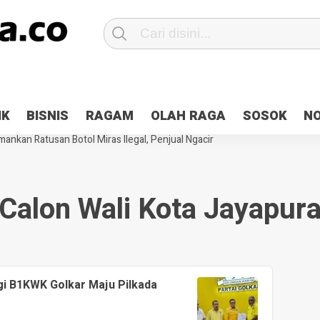
Patroli 2×24 jam di Kota Jayapura
Pesan Sejuk Polri di Deklarasi Pemi
IK
BISNIS
RAGAM
OLAH RAGA
SOSOK
N
ntani Terbakar
Hibah Pilkada Jayapura Cair 10 Persen, Deposit Kas D
ankan Ratusan Botol Miras Ilegal, Penjual Ngacir
Calon Wali Kota Jayapur
gi B1KWK Golkar Maju Pilkada