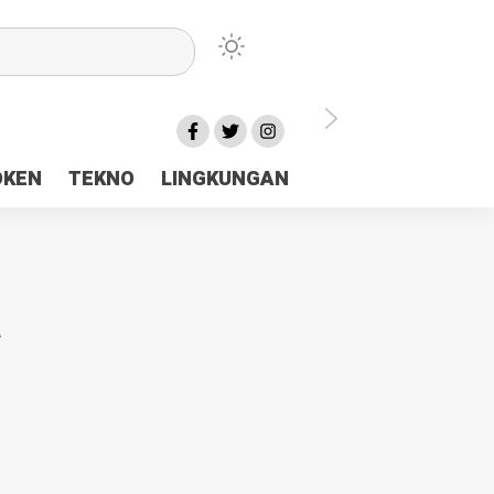
lu Ceria Tanah Papua
OKEN
TEKNO
LINGKUNGAN
aerah Rp23 Miliar Disorot
a