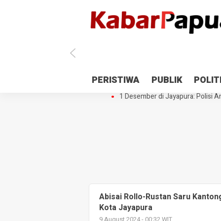
Antisipasi 1 Desember, TNI Polri 
PERISTIWA
PUBLIK
POLIT
Gedung Perpustakaan SMPN 5 Se
1 Desember di Jayapura: Polisi Am
Abisai Rollo-Rustan Saru Kanton
Kota Jayapura
9 August 2024 - 00:32 WIT