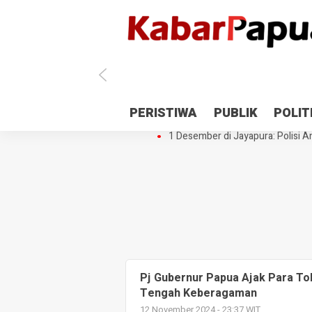
Antisipasi 1 Desember, TNI Polri 
PERISTIWA
PUBLIK
POLIT
Gedung Perpustakaan SMPN 5 Se
1 Desember di Jayapura: Polisi Am
Pj Gubernur Papua Ajak Para To
Tengah Keberagaman
12 November 2024 - 23:37 WIT