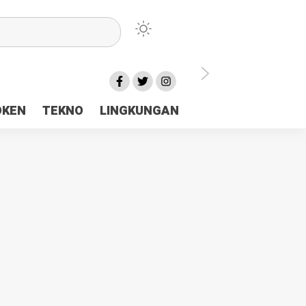
lu Ceria Tanah Papua
OKEN
TEKNO
LINGKUNGAN
aerah Rp23 Miliar Disorot