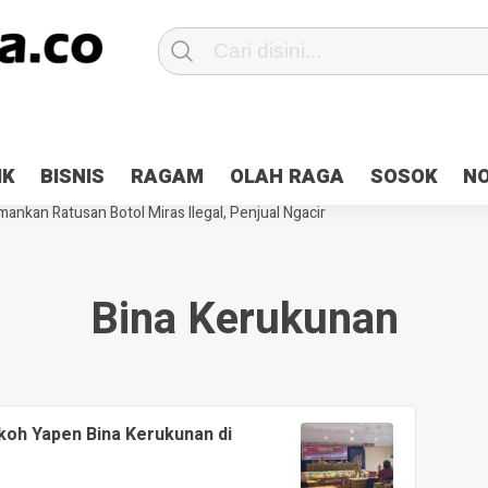
Patroli 2×24 jam di Kota Jayapura
Pesan Sejuk Polri di Deklarasi Pemi
IK
BISNIS
RAGAM
OLAH RAGA
SOSOK
N
ntani Terbakar
Hibah Pilkada Jayapura Cair 10 Persen, Deposit Kas D
ankan Ratusan Botol Miras Ilegal, Penjual Ngacir
Bina Kerukunan
koh Yapen Bina Kerukunan di