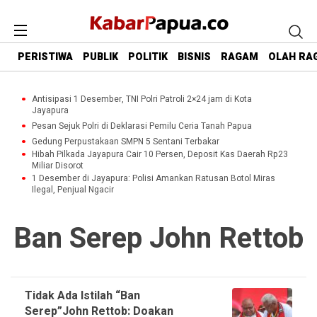
PERISTIWA
PUBLIK
POLITIK
BISNIS
RAGAM
OLAH RA
Antisipasi 1 Desember, TNI Polri Patroli 2×24 jam di Kota
Jayapura
Pesan Sejuk Polri di Deklarasi Pemilu Ceria Tanah Papua
Gedung Perpustakaan SMPN 5 Sentani Terbakar
Hibah Pilkada Jayapura Cair 10 Persen, Deposit Kas Daerah Rp23
Miliar Disorot
1 Desember di Jayapura: Polisi Amankan Ratusan Botol Miras
Ilegal, Penjual Ngacir
Ban Serep John Rettob
Tidak Ada Istilah “Ban
Serep”John Rettob: Doakan