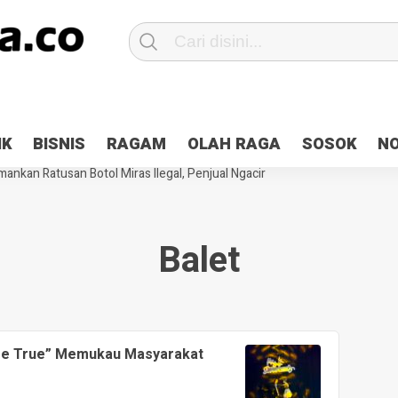
Patroli 2×24 jam di Kota Jayapura
Pesan Sejuk Polri di Deklarasi Pemi
IK
BISNIS
RAGAM
OLAH RAGA
SOSOK
N
ntani Terbakar
Hibah Pilkada Jayapura Cair 10 Persen, Deposit Kas D
ankan Ratusan Botol Miras Ilegal, Penjual Ngacir
Balet
e True” Memukau Masyarakat