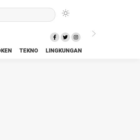
lu Ceria Tanah Papua
OKEN
TEKNO
LINGKUNGAN
aerah Rp23 Miliar Disorot