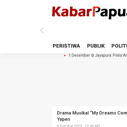
Antisipasi 1 Desember, TNI Polri 
PERISTIWA
PUBLIK
POLIT
Gedung Perpustakaan SMPN 5 Se
1 Desember di Jayapura: Polisi Am
Drama Musikal “My Dreams Com
Yapen
3 October 2025 - 22:46 WIT