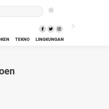
lu Ceria Tanah Papua
OKEN
TEKNO
LINGKUNGAN
aerah Rp23 Miliar Disorot
oen