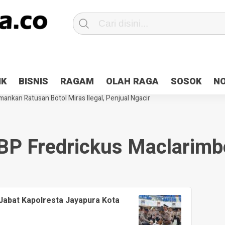
Patroli 2×24 jam di Kota Jayapura
Pesan Sejuk Polri di Deklarasi Pemi
IK
BISNIS
RAGAM
OLAH RAGA
SOSOK
N
ntani Terbakar
Hibah Pilkada Jayapura Cair 10 Persen, Deposit Kas D
ankan Ratusan Botol Miras Ilegal, Penjual Ngacir
BP Fredrickus Maclarimb
abat Kapolresta Jayapura Kota