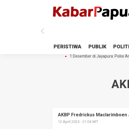
Antisipasi 1 Desember, TNI Polri 
PERISTIWA
PUBLIK
POLIT
Gedung Perpustakaan SMPN 5 Se
1 Desember di Jayapura: Polisi Am
AK
AKBP Fredrickus Maclarimboen J
12 April 2025 - 21:04 WIT