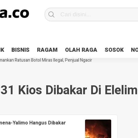
Patroli 2×24 jam di Kota Jayapura
Pesan Sejuk Polri di Deklarasi Pemi
IK
BISNIS
RAGAM
OLAH RAGA
SOSOK
N
ntani Terbakar
Hibah Pilkada Jayapura Cair 10 Persen, Deposit Kas D
ankan Ratusan Botol Miras Ilegal, Penjual Ngacir
31 Kios Dibakar Di Elelim
amena-Yalimo Hangus Dibakar