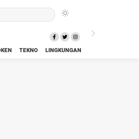
lu Ceria Tanah Papua
OKEN
TEKNO
LINGKUNGAN
aerah Rp23 Miliar Disorot