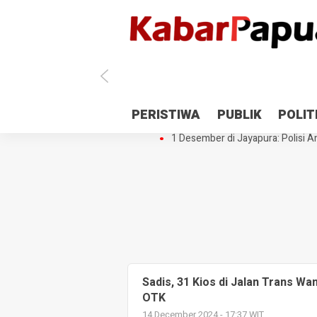
Antisipasi 1 Desember, TNI Polri 
PERISTIWA
PUBLIK
POLIT
Gedung Perpustakaan SMPN 5 Se
1 Desember di Jayapura: Polisi Am
Sadis, 31 Kios di Jalan Trans W
OTK
14 December 2024 - 17:37 WIT