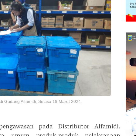
i Gudang Alfamidi, Selasa 19 Maret 2024.
engawasan pada Distributor Alfamidi.
ra umum produk-produk pelaksanaan