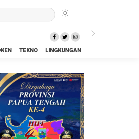
lu Ceria Tanah Papua
OKEN
TEKNO
LINGKUNGAN
aerah Rp23 Miliar Disorot