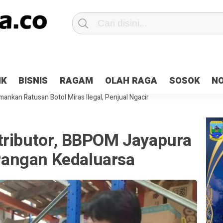
Patroli 2×24 jam di Kota Jayapura
Pesan Sejuk Polri di Deklarasi Pemi
IK
BISNIS
RAGAM
OLAH RAGA
SOSOK
N
ntani Terbakar
Hibah Pilkada Jayapura Cair 10 Persen, Deposit Kas D
ankan Ratusan Botol Miras Ilegal, Penjual Ngacir
tributor, BBPOM Jayapura
angan Kedaluarsa