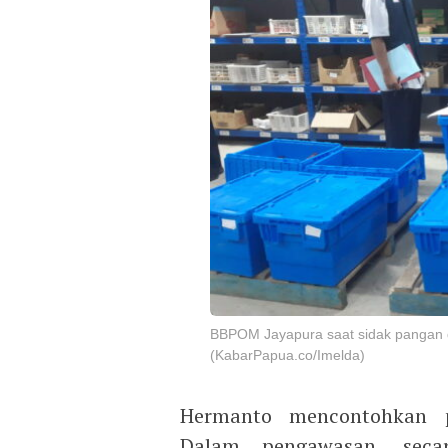
BBPOM Jayapura saat sidak pangan d
(KabarPapua.co/Imelda)
Hermanto mencontohkan p
Dalam pengawasan, seca