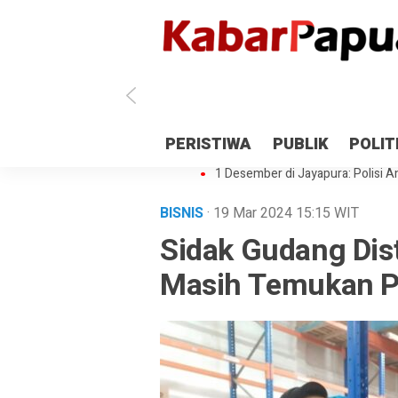
Antisipasi 1 Desember, TNI Polri 
PERISTIWA
PUBLIK
POLIT
Gedung Perpustakaan SMPN 5 Se
1 Desember di Jayapura: Polisi Am
BISNIS
· 19 Mar 2024
15:15
WIT
Sidak Gudang Dis
Masih Temukan P