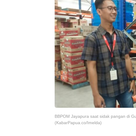
BBPOM Jayapura saat sidak pangan di Gud
(KabarPapua.co/Imelda)