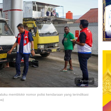
Perbesar
luku memblokir nomor polisi kendaraan yang terindikasi
na)