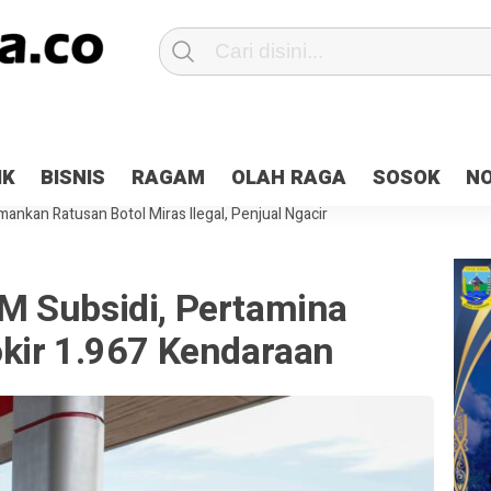
Patroli 2×24 jam di Kota Jayapura
Pesan Sejuk Polri di Deklarasi Pemi
IK
BISNIS
RAGAM
OLAH RAGA
SOSOK
N
ntani Terbakar
Hibah Pilkada Jayapura Cair 10 Persen, Deposit Kas D
ankan Ratusan Botol Miras Ilegal, Penjual Ngacir
 Subsidi, Pertamina
kir 1.967 Kendaraan