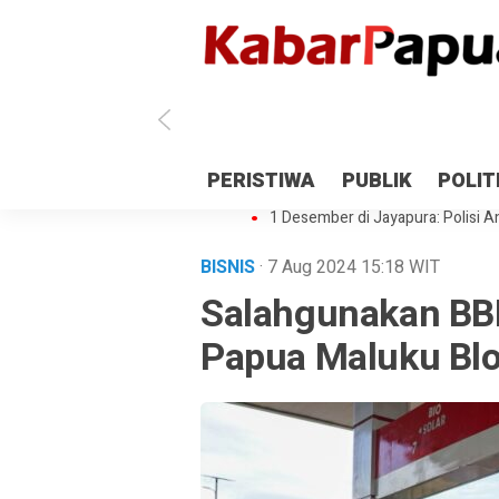
Antisipasi 1 Desember, TNI Polri 
PERISTIWA
PUBLIK
POLIT
Gedung Perpustakaan SMPN 5 Se
1 Desember di Jayapura: Polisi Am
BISNIS
· 7 Aug 2024
15:18
WIT
Salahgunakan BBM
Papua Maluku Blo