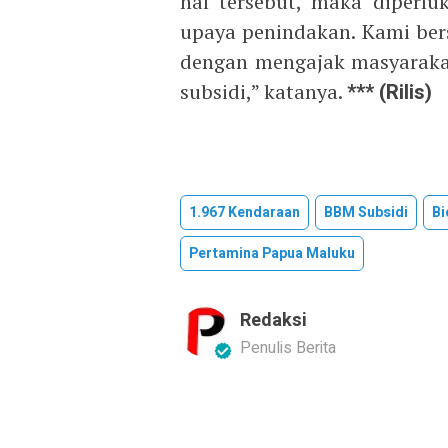
hal tersebut, maka diperlu
upaya penindakan. Kami be
dengan mengajak masyaraka
subsidi,” katanya.
*** (Rilis)
1.967 Kendaraan
BBM Subsidi
Bi
Pertamina Papua Maluku
Redaksi
Penulis Berita