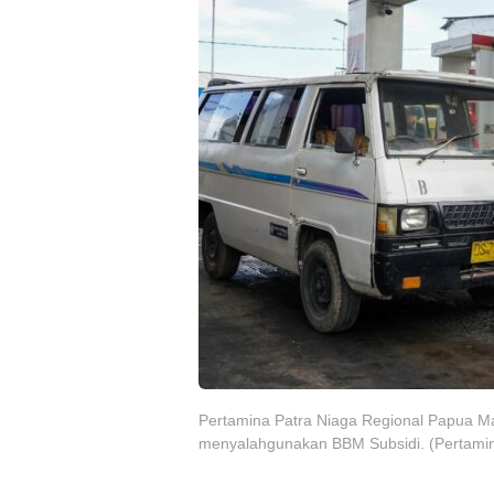
Pertamina Patra Niaga Regional Papua Ma
menyalahgunakan BBM Subsidi. (Pertami