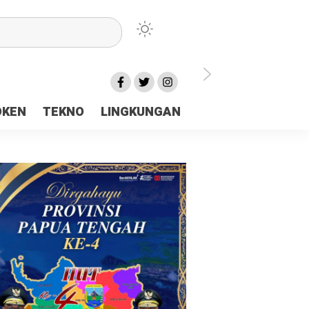
lu Ceria Tanah Papua
OKEN
TEKNO
LINGKUNGAN
aerah Rp23 Miliar Disorot