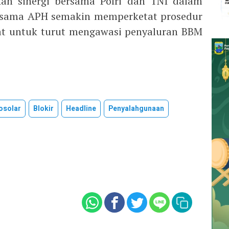
kan sinergi bersama Polri dan TNI dalam
rsama APH semakin memperketat prosedur
t untuk turut mengawasi penyaluran BBM
osolar
Blokir
Headline
Penyalahgunaan