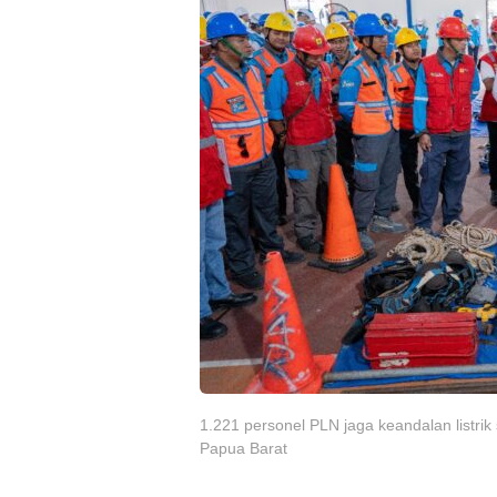
1.221 personel PLN jaga keandalan listri
Papua Barat