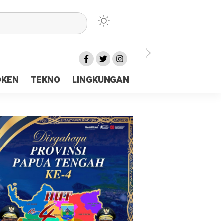
lu Ceria Tanah Papua
OKEN
TEKNO
LINGKUNGAN
aerah Rp23 Miliar Disorot