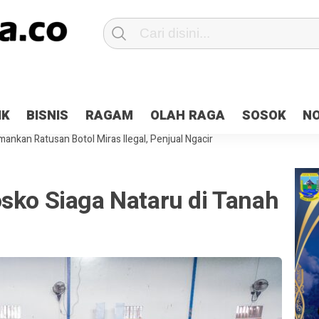
Patroli 2×24 jam di Kota Jayapura
Pesan Sejuk Polri di Deklarasi Pemi
IK
BISNIS
RAGAM
OLAH RAGA
SOSOK
N
ntani Terbakar
Hibah Pilkada Jayapura Cair 10 Persen, Deposit Kas D
ankan Ratusan Botol Miras Ilegal, Penjual Ngacir
sko Siaga Nataru di Tanah