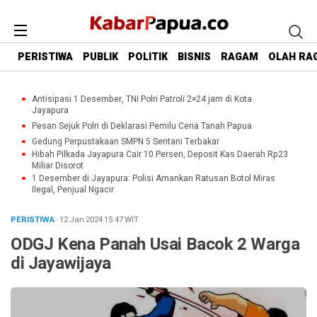
PERISTIWA
PUBLIK
POLITIK
BISNIS
RAGAM
OLAH RA
Antisipasi 1 Desember, TNI Polri Patroli 2×24 jam di Kota
Jayapura
Pesan Sejuk Polri di Deklarasi Pemilu Ceria Tanah Papua
Gedung Perpustakaan SMPN 5 Sentani Terbakar
Hibah Pilkada Jayapura Cair 10 Persen, Deposit Kas Daerah Rp23
Miliar Disorot
1 Desember di Jayapura: Polisi Amankan Ratusan Botol Miras
Ilegal, Penjual Ngacir
PERISTIWA
· 12 Jan 2024
15:47
WIT
ODGJ Kena Panah Usai Bacok 2 Warga
di Jayawijaya