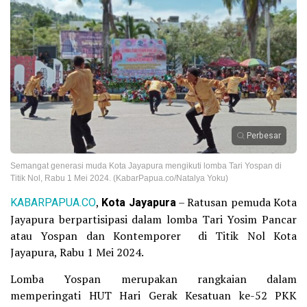
Perbesar
Semangat generasi muda Kota Jayapura mengikuti lomba Tari Yospan di
Titik Nol, Rabu 1 Mei 2024. (KabarPapua.co/Natalya Yoku)
KABARPAPUA.CO
,
Kota Jayapura
– Ratusan pemuda Kota
Jayapura berpartisipasi dalam lomba Tari Yosim Pancar
atau Yospan dan Kontemporer di Titik Nol Kota
Jayapura, Rabu 1 Mei 2024.
Lomba Yospan merupakan rangkaian dalam
memperingati HUT Hari Gerak Kesatuan ke-52 PKK