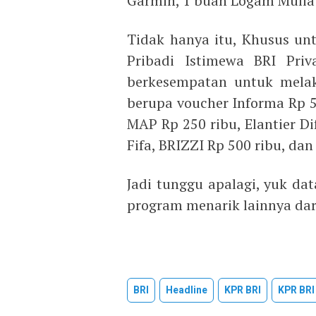
Garmin, 1 buah Logam Mulia
Tidak hanya itu, Khusus unt
Pribadi Istimewa BRI Priv
berkesempatan untuk melak
berupa voucher Informa Rp 5
MAP Rp 250 ribu, Elantier Dif
Fifa, BRIZZI Rp 500 ribu, dan
Jadi tunggu apalagi, yuk da
program menarik lainnya dari
BRI
Headline
KPR BRI
KPR BRI