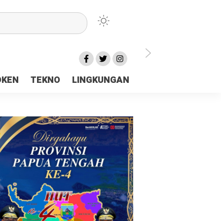
lu Ceria Tanah Papua
OKEN
TEKNO
LINGKUNGAN
aerah Rp23 Miliar Disorot