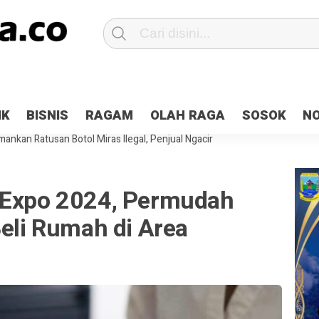
Patroli 2×24 jam di Kota Jayapura
Pesan Sejuk Polri di Deklarasi Pemi
IK
BISNIS
RAGAM
OLAH RAGA
SOSOK
N
ntani Terbakar
Hibah Pilkada Jayapura Cair 10 Persen, Deposit Kas D
ankan Ratusan Botol Miras Ilegal, Penjual Ngacir
 Expo 2024, Permudah
Beli Rumah di Area