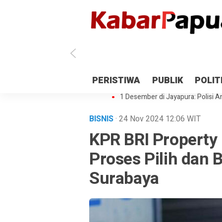
Antisipasi 1 Desember, TNI Polri 
PERISTIWA
PUBLIK
POLIT
Gedung Perpustakaan SMPN 5 Se
1 Desember di Jayapura: Polisi Am
BISNIS
· 24 Nov 2024
12:06
WIT
KPR BRI Property
Proses Pilih dan 
Surabaya