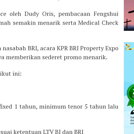
nce oleh Dudy Oris, pembacaan Fengshui
umah semakin menarik serta Medical Check
n nasabah BRI, acara KPR BRI Property Expo
aya memberikan sederet promo menarik.
kut ini:
fixed 1 tahun, minimum tenor 5 tahun lalu
suai ketentuan LTV BI dan BRI