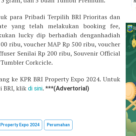
 3 gram, dan 5 buah Tumblr Premium.
uk para Pribadi Terpilih BRI Prioritas dan
ate yang telah melakukan booking fee,
ukan lucky dip berhadiah denganhadiah
00 ribu, voucher MAP Rp 500 ribu, voucher
fuser Senilai Rp 200 ribu, Souvenir Official
 Tumbler Corkcicle.
tang ke KPR BRI Property Expo 2024. Untuk
 BRI, klik
di sini
.
***(Advertorial)
 Property Expo 2024
Perumahan