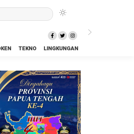
lu Ceria Tanah Papua
OKEN
TEKNO
LINGKUNGAN
aerah Rp23 Miliar Disorot