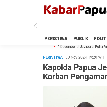
Antisipasi 1 Desember, TNI Polri 
PERISTIWA
PUBLIK
POLIT
Gedung Perpustakaan SMPN 5 Se
1 Desember di Jayapura: Polisi Am
PERISTIWA
· 30 Nov 2024
19:20
WIT
Kapolda Papua J
Korban Pengaman