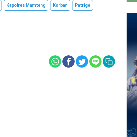
Kapolres Mamteng
Korban
Patrige