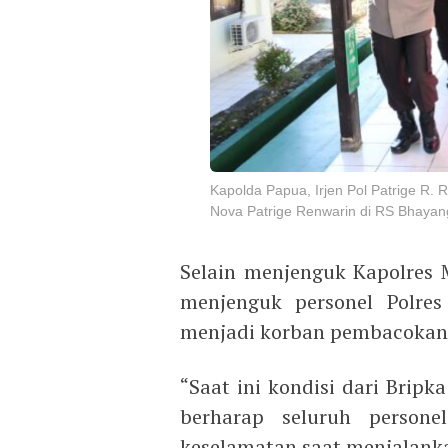
Kapolda Papua, Irjen Pol Patrige R
Nova Patrige Renwarin di RS Bhayan
Selain menjenguk Kapolres 
menjenguk personel Polres
menjadi korban pembacokan
“Saat ini kondisi dari Brip
berharap seluruh person
keselamatan saat menjalanka