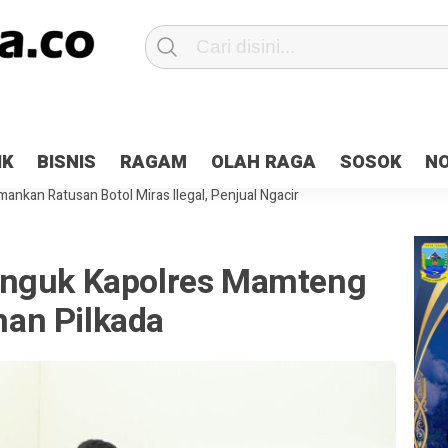
Patroli 2×24 jam di Kota Jayapura
Pesan Sejuk Polri di Deklarasi Pemi
IK
BISNIS
RAGAM
OLAH RAGA
SOSOK
N
ntani Terbakar
Hibah Pilkada Jayapura Cair 10 Persen, Deposit Kas D
ankan Ratusan Botol Miras Ilegal, Penjual Ngacir
enguk Kapolres Mamteng
an Pilkada