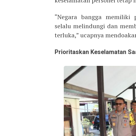
keselamatan personel tetap m
“Negara bangga memiliki p
selalu melindungi dan mem
terluka,” ucapnya mendoaka
Prioritaskan Keselamatan Sa