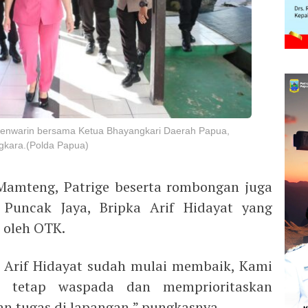
. Renwarin bersama Ketua Bhayangkari Daerah Papua,
gkara.(Polda Papua)
Mamteng, Patrige beserta rombongan juga
 Puncak Jaya, Bripka Arif Hidayat yang
 oleh OTK.
ka Arif Hidayat sudah mulai membaik, Kami
el tetap waspada dan memprioritaskan
n tugas di lapangan,” pungkasnya.