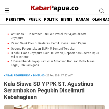
PERISTIWA
PUBLIK
POLITIK
BISNIS
RAGAM
OLAH RA
Antisipasi 1 Desember, TNI Polri Patroli 2×24 jam di Kota
Jayapura
Pesan Sejuk Polri di Deklarasi Pemilu Ceria Tanah Papua
Gedung Perpustakaan SMPN 5 Sentani Terbakar
Hibah Pilkada Jayapura Cair 10 Persen, Deposit Kas Daerah Rp23
Miliar Disorot
1 Desember di Jayapura: Polisi Amankan Ratusan Botol Miras
Ilegal, Penjual Ngacir
KABAR PEGUNUNGAN BINTANG
· 28 Feb 2024
17:27
WIT
Kala Siswa SD YPPK ST. Agustinus
Serambakon Pegubin Diselimuti
Kebahagiaan