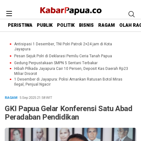
PERISTIWA
PUBLIK
POLITIK
BISNIS
RAGAM
OLAH RA
Antisipasi 1 Desember, TNI Polri Patroli 2×24 jam di Kota
Jayapura
Pesan Sejuk Polri di Deklarasi Pemilu Ceria Tanah Papua
Gedung Perpustakaan SMPN 5 Sentani Terbakar
Hibah Pilkada Jayapura Cair 10 Persen, Deposit Kas Daerah Rp23
Miliar Disorot
1 Desember di Jayapura: Polisi Amankan Ratusan Botol Miras
Ilegal, Penjual Ngacir
RAGAM
· 5 Sep 2025
21:58
WIT
GKI Papua Gelar Konferensi Satu Abad
Peradaban Pendidikan