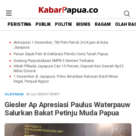
PERISTIWA
PUBLIK
POLITIK
BISNIS
RAGAM
OLAH RA
Antisipasi 1 Desember, TNI Polri Patroli 2×24 jam di Kota
Jayapura
Pesan Sejuk Polri di Deklarasi Pemilu Ceria Tanah Papua
Gedung Perpustakaan SMPN 5 Sentani Terbakar
Hibah Pilkada Jayapura Cair 10 Persen, Deposit Kas Daerah Rp23
Miliar Disorot
1 Desember di Jayapura: Polisi Amankan Ratusan Botol Miras
Ilegal, Penjual Ngacir
OLAH RAGA
· 24 Jun 2024
07:30
WIT
Giesler Ap Apresiasi Paulus Waterpauw
Salurkan Bakat Petinju Muda Papua