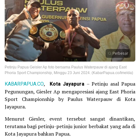
Perbesar
Petinju Papua Geisler Ap foto bersama Paulus Waterpauw di ajang East
Phoria Sport Championship, Minggu 23 Juni 2024. (KabarPapua.co/Imelda)
KABARPAPUA.CO
,
Kota Jayapura
– Petinju asal Papua
Pegunungan, Giesler Ap mengapresiasi ajang East Phoria
Sport Championship by Paulus Waterpauw di Kota
Jayapura.
Menurut Giesler, event tersebut sangat dinantikan,
terutama bagi petinju-petinju junior berbakat yang ada di
Kota Jayapura bahkan Papua.