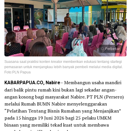
Perbesar
Suasana saat praktisi konten kreator memberikan edukasi tentang startegi
pemasaran untuk menjangkau lebih banyak pembeli melalui media digital.
Foto:PLN Papua
KABARPAPUA.CO, Nabire
– Membangun usaha mandiri
dari balik pintu rumah kini bukan lagi sekadar angan-
angan kosong bagi masyarakat Nabire. PT PLN (Persero)
melalui Rumah BUMN Nabire menyelenggarakan
“Pelatihan Tentang Bisnis Rumahan yang Menjanjikan”
pada 15 hingga 19 Juni 2026 bagi 25 pelaku UMKM
binaan yang memiliki tekad kuat untuk membawa