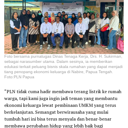
Foto bersama purnatugas Dinas Tenaga Kerja, Drs. H. Sukirman,
sebagai narasumber utama. Dalam sesinya, ia memberikan
edukasi terkait peluang bisnis skala rumahan yang dapat menjadi
tiang penopang ekonomi keluarga di Nabire, Papua Tengah.
Foto:PLN Papua
“PLN tidak cuma hadir membawa terang listrik ke rumah
warga, tapi kami juga ingin jadi teman yang membantu
ekonomi keluarga lewat pembinaan UMKM yang terus
berkelanjutan. Semangat berwirausaha yang mulai
tumbuh hari ini bisa terus menyala dan benar-benar
membawa perubahan hidup yang lebih baik bagi