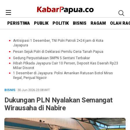
PERISTIWA
PUBLIK
POLITIK
BISNIS
RAGAM
OLAH RA
Antisipasi 1 Desember, TNI Polri Patroli 2×24 jam di Kota
Jayapura
Pesan Sejuk Polri di Deklarasi Pemilu Ceria Tanah Papua
Gedung Perpustakaan SMPN 5 Sentani Terbakar
Hibah Pilkada Jayapura Cair 10 Persen, Deposit Kas Daerah Rp23
Miliar Disorot
1 Desember di Jayapura: Polisi Amankan Ratusan Botol Miras
Ilegal, Penjual Ngacir
BISNIS
· 30 Jun 2026
23:08
WIT
Dukungan PLN Nyalakan Semangat
Wirausaha di Nabire