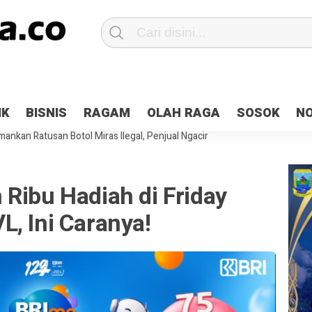
Patroli 2×24 jam di Kota Jayapura
Pesan Sejuk Polri di Deklarasi Pemi
IK
BISNIS
RAGAM
OLAH RAGA
SOSOK
N
ntani Terbakar
Hibah Pilkada Jayapura Cair 10 Persen, Deposit Kas D
ankan Ratusan Botol Miras Ilegal, Penjual Ngacir
Ribu Hadiah di Friday
, Ini Caranya!