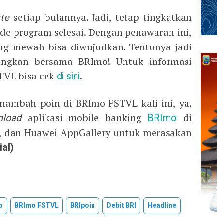
te
setiap bulannya. Jadi, tetap tingkatkan
e program selesai. Dengan penawaran ini,
ng mewah bisa diwujudkan. Tentunya jadi
ngkan bersama BRImo! Untuk informasi
STVL bisa cek
di sini
.
nambah poin di BRImo FSTVL kali ini, ya.
nload
aplikasi mobile banking
BRImo
di
e, dan Huawei AppGallery untuk merasakan
ial)
o
BRImo FSTVL
BRIpoin
Debit BRI
Headline