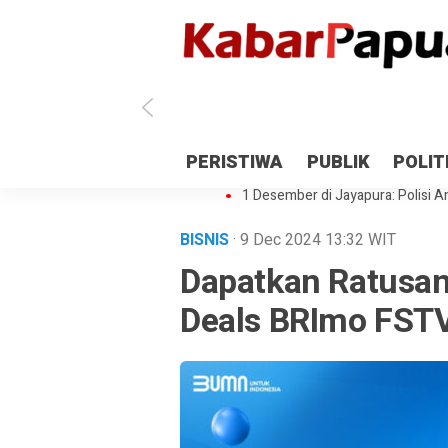
Antisipasi 1 Desember, TNI Polri 
PERISTIWA
PUBLIK
POLIT
Gedung Perpustakaan SMPN 5 Se
1 Desember di Jayapura: Polisi Am
BISNIS
· 9 Dec 2024
13:32
WIT
Dapatkan Ratusan 
Deals BRImo FSTVL