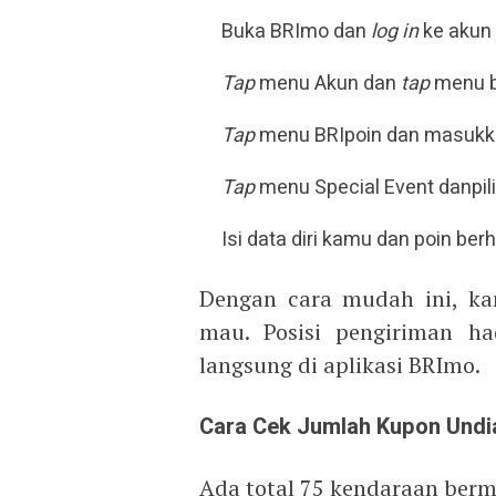
Buka BRImo dan
log in
ke akun
Tap
menu Akun dan
tap
menu b
Tap
menu BRIpoin dan masukk
Tap
menu Special Event danpil
Isi data diri kamu dan poin berh
Dengan cara mudah ini, ka
mau. Posisi pengiriman ha
langsung di aplikasi BRImo.
Cara Cek Jumlah Kupon Und
Ada total 75 kendaraan berm