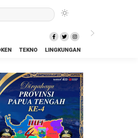
lu Ceria Tanah Papua
OKEN
TEKNO
LINGKUNGAN
aerah Rp23 Miliar Disorot