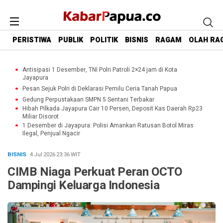
PERISTIWA
PUBLIK
POLITIK
BISNIS
RAGAM
OLAH RA
Antisipasi 1 Desember, TNI Polri Patroli 2×24 jam di Kota
Jayapura
Pesan Sejuk Polri di Deklarasi Pemilu Ceria Tanah Papua
Gedung Perpustakaan SMPN 5 Sentani Terbakar
Hibah Pilkada Jayapura Cair 10 Persen, Deposit Kas Daerah Rp23
Miliar Disorot
1 Desember di Jayapura: Polisi Amankan Ratusan Botol Miras
Ilegal, Penjual Ngacir
BISNIS
· 4 Jul 2026
23:36
WIT
CIMB Niaga Perkuat Peran OCTO
Dampingi Keluarga Indonesia