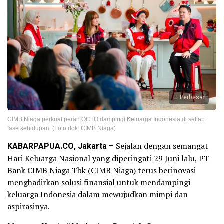
Perbesar
CIMB Niaga perkuat peran OCTO dampingi Keluarga Indonesia di setiap
fase kehidupan. (Foto dok: CIMB Niaga)
KABARPAPUA.CO, Jakarta –
Sejalan dengan semangat
Hari Keluarga Nasional yang diperingati 29 Juni lalu, PT
Bank CIMB Niaga Tbk (CIMB Niaga) terus berinovasi
menghadirkan solusi finansial untuk mendampingi
keluarga Indonesia dalam mewujudkan mimpi dan
aspirasinya.