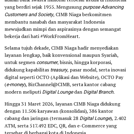
yang berdiri sejak 1955. Mengusung
purpose
Advancing
Customers and Society
, CIMB Niaga berkomitmen
membantu nasabah dan masyarakat Indonesia
mewujudkan mimpi dan aspirasinya dengan semangat
bekerja dari hati #WorkFromHeart.
Selama tujuh dekade, CIMB Niaga hadir menyediakan
layanan lengkap, baik konvensional maupun Syariah,
untuk segmen
consumer
, bisnis, hingga korporasi,
didukung kapabilitas
treasury
, pasar modal, serta inovasi
digital seperti OCTO (Aplikasi dan Website), OCTO Pay
(
e-money
), BizChannel@CIMB, serta kantor cabang
modern meliputi
Digital Lounge
dan
Digital Branch
.
Hingga 31 Maret 2026, layanan CIMB Niaga didukung
dengan 11.506 karyawan (konsolidasi), 386 kantor
cabang dan jaringan (termasuk 28
Digital Lounge
), 2.402
ATM, serta 517.492 EDC, QR, dan e-Commerce yang
tersebar di berbagai kota di Indonesia.