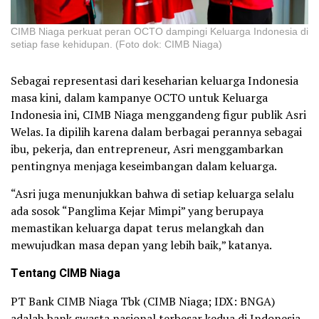
CIMB Niaga perkuat peran OCTO dampingi Keluarga Indonesia di
setiap fase kehidupan. (Foto dok: CIMB Niaga)
Sebagai representasi dari keseharian keluarga Indonesia
masa kini, dalam kampanye OCTO untuk Keluarga
Indonesia ini, CIMB Niaga menggandeng figur publik Asri
Welas. Ia dipilih karena dalam berbagai perannya sebagai
ibu, pekerja, dan entrepreneur, Asri menggambarkan
pentingnya menjaga keseimbangan dalam keluarga.
“Asri juga menunjukkan bahwa di setiap keluarga selalu
ada sosok “Panglima Kejar Mimpi” yang berupaya
memastikan keluarga dapat terus melangkah dan
mewujudkan masa depan yang lebih baik,” katanya.
Tentang CIMB Niaga
PT Bank CIMB Niaga Tbk (CIMB Niaga; IDX: BNGA)
adalah bank swasta nasional terbesar kedua di Indonesia