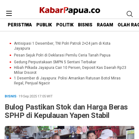
PERISTIWA
PUBLIK
POLITIK
BISNIS
RAGAM
OLAH RA
Antisipasi 1 Desember, TNI Polri Patroli 2×24 jam di Kota
Jayapura
Pesan Sejuk Polri di Deklarasi Pemilu Ceria Tanah Papua
Gedung Perpustakaan SMPN 5 Sentani Terbakar
Hibah Pilkada Jayapura Cair 10 Persen, Deposit Kas Daerah Rp23
Miliar Disorot
1 Desember di Jayapura: Polisi Amankan Ratusan Botol Miras
Ilegal, Penjual Ngacir
BISNIS
· 19 Sep 2025
17:05
WIT
Bulog Pastikan Stok dan Harga Beras
SPHP di Kepulauan Yapen Stabil