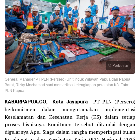
Perbesar
General Manager PT PLN (Persero) Unit Induk Wilayah Papua dan Papua
Barat, Rizky Mochamad saat memeriksa kelengkapan peralatan K3. Foto:
PLN Papua
KABARPAPUA.CO, Kota Jayapura
– PT PLN (Persero)
berkomitmen dalam mengutamakan implementasi
Keselamatan dan Kesehatan Kerja (K3) dalam setiap
proses bisnisnya. Komitmen tersebut ditandai dengan
digelarnya Apel Siaga dalam rangka memperingati bulan
Keselamatan dan Kesehatan Kerja (K3) Nasional 2025