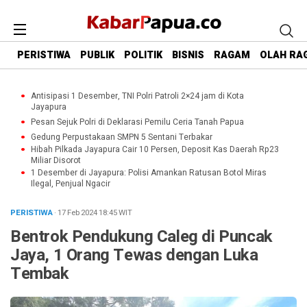
PERISTIWA
PUBLIK
POLITIK
BISNIS
RAGAM
OLAH RA
Antisipasi 1 Desember, TNI Polri Patroli 2×24 jam di Kota
Jayapura
Pesan Sejuk Polri di Deklarasi Pemilu Ceria Tanah Papua
Gedung Perpustakaan SMPN 5 Sentani Terbakar
Hibah Pilkada Jayapura Cair 10 Persen, Deposit Kas Daerah Rp23
Miliar Disorot
1 Desember di Jayapura: Polisi Amankan Ratusan Botol Miras
Ilegal, Penjual Ngacir
PERISTIWA
· 17 Feb 2024
18:45
WIT
Bentrok Pendukung Caleg di Puncak
Jaya, 1 Orang Tewas dengan Luka
Tembak