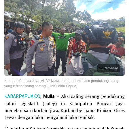
Perbesar
Kapolres Puncak Jaya, AKBP Kuswara meredam masa pendukung caleg
yang terlibat saling serang. (Dok Polda Papua)
KABARPAPUA.CO
,
Mulia –
Aksi saling serang pendukung
calon legislatif (caleg) di Kabupaten Puncak Jaya
menelan satu korban jiwa. Korban bernama Kinison Gires
tewas dengan luka mengalami luka tembak.
“Almarhum Kinison Gires dikabarkan meninggal di Rumah