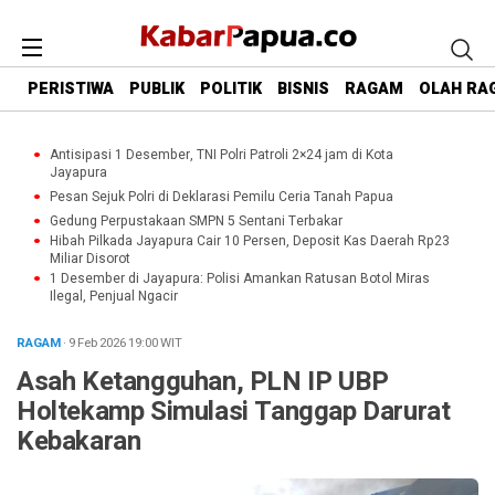
PERISTIWA
PUBLIK
POLITIK
BISNIS
RAGAM
OLAH RA
Antisipasi 1 Desember, TNI Polri Patroli 2×24 jam di Kota
Jayapura
Pesan Sejuk Polri di Deklarasi Pemilu Ceria Tanah Papua
Gedung Perpustakaan SMPN 5 Sentani Terbakar
Hibah Pilkada Jayapura Cair 10 Persen, Deposit Kas Daerah Rp23
Miliar Disorot
1 Desember di Jayapura: Polisi Amankan Ratusan Botol Miras
Ilegal, Penjual Ngacir
RAGAM
· 9 Feb 2026
19:00
WIT
Asah Ketangguhan, PLN IP UBP
Holtekamp Simulasi Tanggap Darurat
Kebakaran