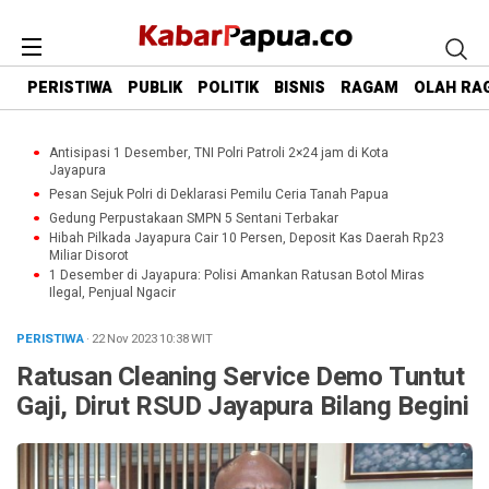
PERISTIWA
PUBLIK
POLITIK
BISNIS
RAGAM
OLAH RA
Antisipasi 1 Desember, TNI Polri Patroli 2×24 jam di Kota
Jayapura
Pesan Sejuk Polri di Deklarasi Pemilu Ceria Tanah Papua
Gedung Perpustakaan SMPN 5 Sentani Terbakar
Hibah Pilkada Jayapura Cair 10 Persen, Deposit Kas Daerah Rp23
Miliar Disorot
1 Desember di Jayapura: Polisi Amankan Ratusan Botol Miras
Ilegal, Penjual Ngacir
PERISTIWA
· 22 Nov 2023
10:38
WIT
Ratusan Cleaning Service Demo Tuntut
Gaji, Dirut RSUD Jayapura Bilang Begini