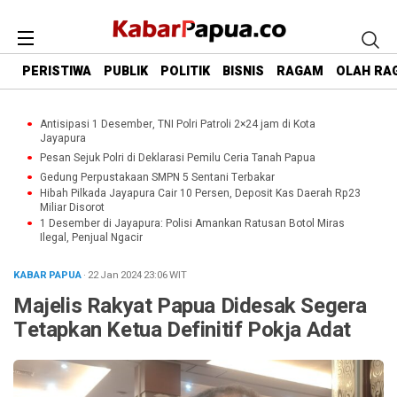
PERISTIWA
PUBLIK
POLITIK
BISNIS
RAGAM
OLAH RA
Antisipasi 1 Desember, TNI Polri Patroli 2×24 jam di Kota
Jayapura
Pesan Sejuk Polri di Deklarasi Pemilu Ceria Tanah Papua
Gedung Perpustakaan SMPN 5 Sentani Terbakar
Hibah Pilkada Jayapura Cair 10 Persen, Deposit Kas Daerah Rp23
Miliar Disorot
1 Desember di Jayapura: Polisi Amankan Ratusan Botol Miras
Ilegal, Penjual Ngacir
KABAR PAPUA
· 22 Jan 2024
23:06
WIT
Majelis Rakyat Papua Didesak Segera
Tetapkan Ketua Definitif Pokja Adat