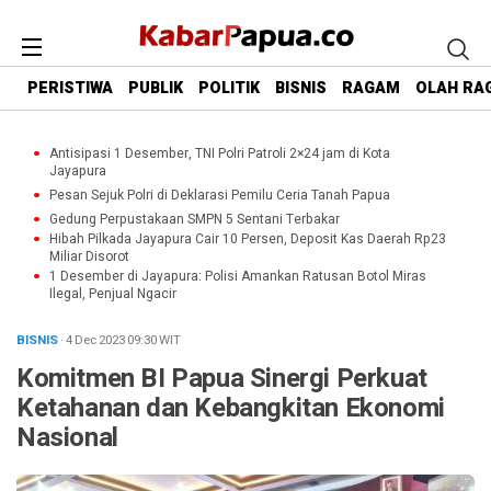
PERISTIWA
PUBLIK
POLITIK
BISNIS
RAGAM
OLAH RA
Antisipasi 1 Desember, TNI Polri Patroli 2×24 jam di Kota
Jayapura
Pesan Sejuk Polri di Deklarasi Pemilu Ceria Tanah Papua
Gedung Perpustakaan SMPN 5 Sentani Terbakar
Hibah Pilkada Jayapura Cair 10 Persen, Deposit Kas Daerah Rp23
Miliar Disorot
1 Desember di Jayapura: Polisi Amankan Ratusan Botol Miras
Ilegal, Penjual Ngacir
BISNIS
· 4 Dec 2023
09:30
WIT
Komitmen BI Papua Sinergi Perkuat
Ketahanan dan Kebangkitan Ekonomi
Nasional