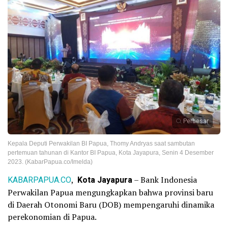
Perbesar
Kepala Deputi Perwakilan BI Papua, Thomy Andryas saat sambutan
pertemuan tahunan di Kantor BI Papua, Kota Jayapura, Senin 4 Desember
2023. (KabarPapua.co/Imelda)
KABARPAPUA.CO
,
Kota Jayapura
– Bank Indonesia
Perwakilan Papua mengungkapkan bahwa provinsi baru
di Daerah Otonomi Baru (DOB) mempengaruhi dinamika
perekonomian di Papua.